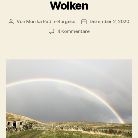
Wolken
Von
Monika Rudin-Burgess
Dezember 2, 2020
Beitragsautor
Beitragsdatum
zu
4 Kommentare
Regenbogen
und
Wolken