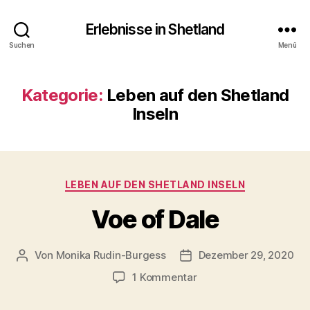
Erlebnisse in Shetland
Suchen
Menü
Kategorie:
Leben auf den Shetland
Inseln
Kategorien
LEBEN AUF DEN SHETLAND INSELN
Voe of Dale
Von
Monika Rudin-Burgess
Dezember 29, 2020
Beitragsautor
Beitragsdatum
zu
1 Kommentar
Voe
of