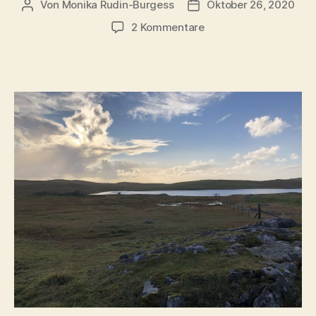
Von
Monika Rudin-Burgess
Oktober 26, 2020
Beitragsautor
Beitragsdatum
zu
2 Kommentare
Loch
of
Sung