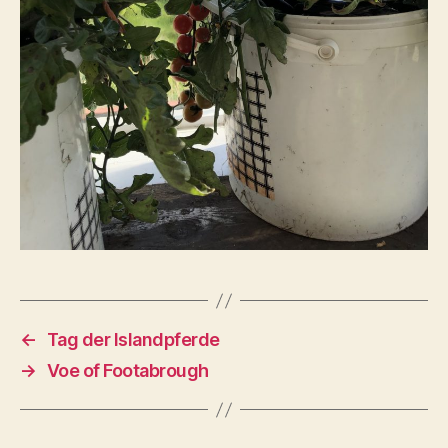
←
Tag der Islandpferde
→
Voe of Footabrough