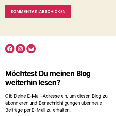
A
l
t
e
r
Facebook
Instagram
Email
n
a
t
i
Möchtest Du meinen Blog
v
e
weiterhin lesen?
:
Gib Deine E-Mail-Adresse ein, um diesen Blog zu
abonnieren und Benachrichtigungen über neue
Beiträge per E-Mail zu erhalten.