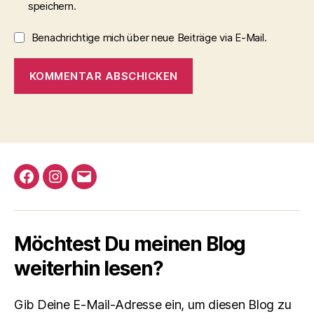
speichern.
Benachrichtige mich über neue Beiträge via E-Mail.
A
l
t
e
r
Facebook
Instagram
Email
n
a
t
i
Möchtest Du meinen Blog
v
e
weiterhin lesen?
:
Gib Deine E-Mail-Adresse ein, um diesen Blog zu