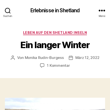
Erlebnisse in Shetland
Suchen
Menü
Kategorien
LEBEN AUF DEN SHETLAND INSELN
Ein langer Winter
Von
Monika Rudin-Burgess
März 12, 2022
Beitragsautor
Beitragsdatum
zu
1 Kommentar
Ein
langer
Winter