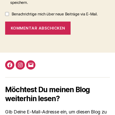
speichern.
Benachrichtige mich über neue Beiträge via E-Mail.
A
l
t
e
r
Facebook
Instagram
Email
n
a
t
i
Möchtest Du meinen Blog
v
e
weiterhin lesen?
:
Gib Deine E-Mail-Adresse ein, um diesen Blog zu